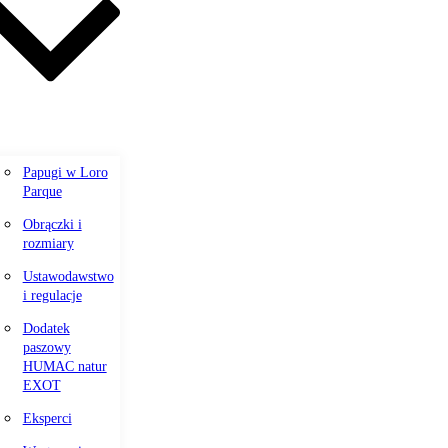
Papugi w Loro
Parque
Obrączki i
rozmiary
Ustawodawstwo
i regulacje
Dodatek
paszowy
HUMAC natur
EXOT
Eksperci