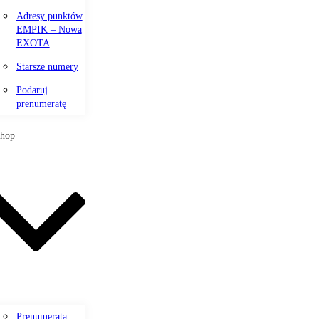
Adresy punktów
EMPIK – Nowa
EXOTA
Starsze numery
Podaruj
prenumeratę
shop
Prenumerata