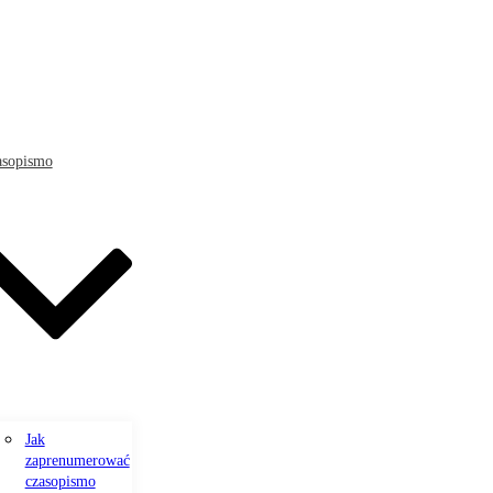
asopismo
Jak
zaprenumerować
czasopismo