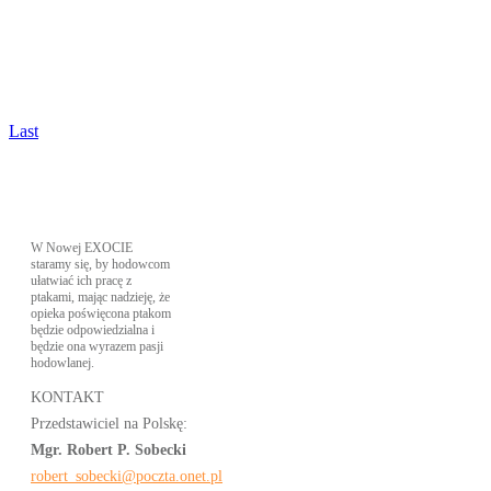
Last
W Nowej EXOCIE
staramy się, by hodowcom
ułatwiać ich pracę z
ptakami, mając nadzieję, że
opieka poświęcona ptakom
będzie odpowiedzialna i
będzie ona wyrazem pasji
hodowlanej.
KONTAKT
Przedstawiciel na Polskę:
Mgr. Robert P. Sobecki
robert_sobecki@poczta.onet.pl