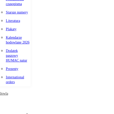
czasopisma
Starsze numery
Literatura
Plakaty
Kalendarze
hodowlane 2026
Dodatek
paszowy
HUMAC natur
Prezenty
International
orders
dowla